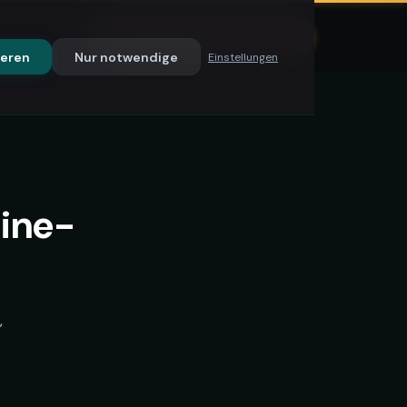
Blog
Kostenloses Erstgespräch →
ieren
Nur notwendige
Einstellungen
line-
,