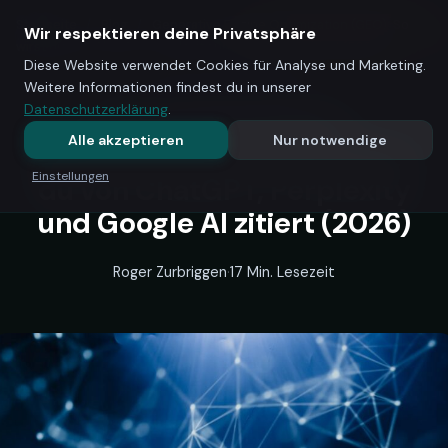
Startseite
/
Blog
/
Generative Engine Optimization (GEO): So
Xantum AG
Blog
Wir respektieren deine Privatsphäre
Kostenloses Erstgespräch →
wirst du von ChatGPT, Perplexity und Google AI zitiert (2026)
Diese Website verwendet Cookies für Analyse und Marketing.
Weitere Informationen findest du in unserer
GEO / KI-SICHTBARKEIT
Datenschutzerklärung
.
Generative Engine
Alle akzeptieren
Nur notwendige
Optimization (GEO): So wirst
Einstellungen
du von ChatGPT, Perplexity
und Google AI zitiert (2026)
Roger Zurbriggen
·
17 Min. Lesezeit